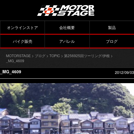
オンラインストア
会社概要
製品
バイク販売
アパレル
ブログ
MOTORSTAGE
>
ブログ
>
TOPIC
>
第256925回ツーリング/伊根
>
_MG_4609
_MG_4609
2012/09/03