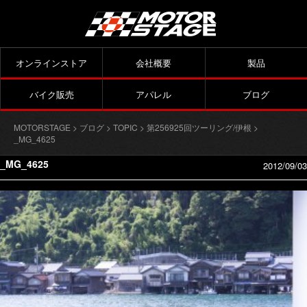
オンラインストア
会社概要
製品
バイク販売
アパレル
ブログ
MOTORSTAGE
>
ブログ
>
TOPIC
>
第256925回ツーリング/伊根
>
_MG_4625
_MG_4625
2012/09/03