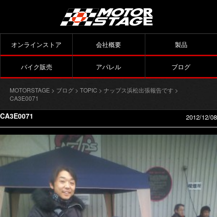
オンラインストア
会社概要
製品
バイク販売
アパレル
ブログ
MOTORSTAGE
>
ブログ
>
TOPIC
>
ナップス浜松出張報告です
>
CA3E0071
CA3E0071
2012/12/08