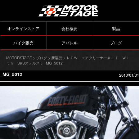
オンラインストア
会社概要
製品
バイク販売
アパレル
ブログ
MOTORSTAGE
>
ブログ
>
新製品
>
ＮＥＷ エアクリーナーＫＩＴ Ｗｉ
ｔｈ S&Sステルス
> _MG_5012
_MG_5012
2013/01/31