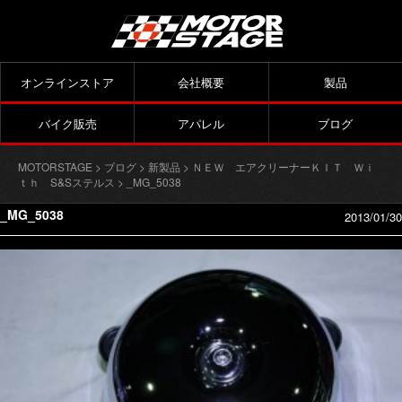
オンラインストア
会社概要
製品
バイク販売
アパレル
ブログ
MOTORSTAGE
>
ブログ
>
新製品
>
ＮＥＷ エアクリーナーＫＩＴ Ｗｉ
ｔｈ S&Sステルス
> _MG_5038
_MG_5038
2013/01/30