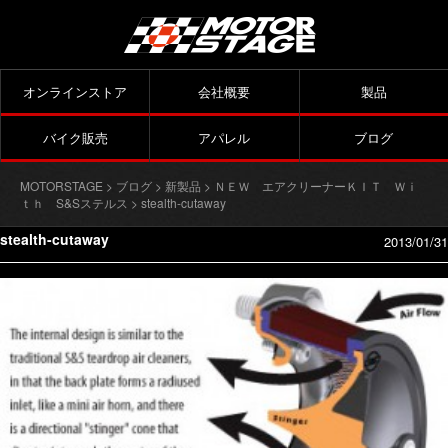
オンラインストア
会社概要
製品
バイク販売
アパレル
ブログ
MOTORSTAGE
>
ブログ
>
新製品
>
ＮＥＷ エアクリーナーＫＩＴ Ｗｉ
ｔｈ S&Sステルス
> stealth-cutaway
stealth-cutaway
2013/01/31