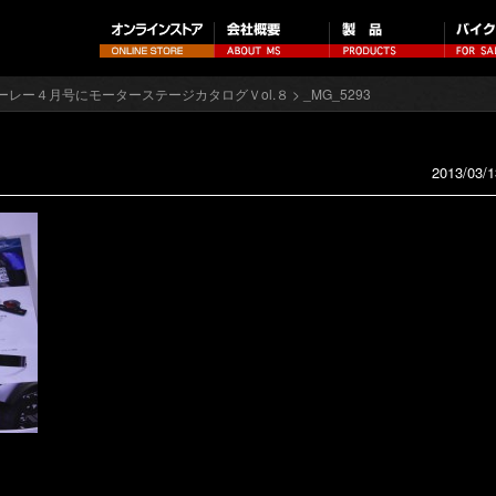
ーレー４月号にモーターステージカタログＶol.８
> _MG_5293
2013/03/1