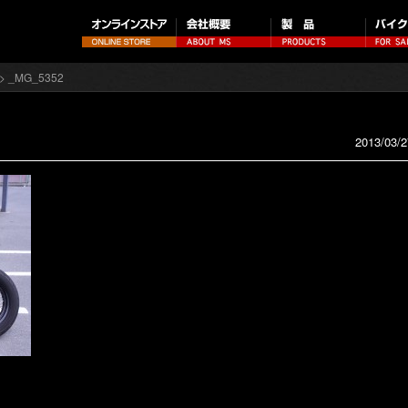
> _MG_5352
2013/03/2