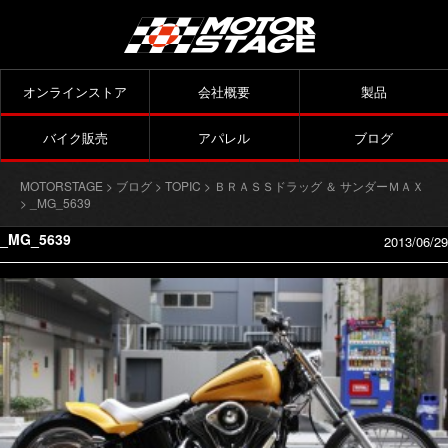
オンラインストア
会社概要
製品
バイク販売
アパレル
ブログ
MOTORSTAGE
>
ブログ
>
TOPIC
>
ＢＲＡＳＳドラッグ ＆ サンダーＭＡＸ
> _MG_5639
_MG_5639
2013/06/29