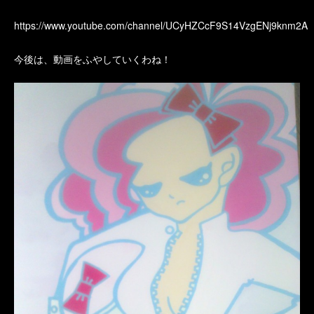
https://www.youtube.com/channel/UCyHZCcF9S14VzgENj9knm2A
今後は、動画をふやしていくわね！