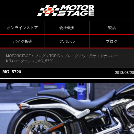
オンラインストア
会社概要
製品
バイク販売
アパレル
ブログ
MOTORSTAGE
>
ブログ
>
TOPIC
>
ブレイクアウト用サイドナンバー
KIT+ローダウン
> _MG_5720
_MG_5720
2013/08/20