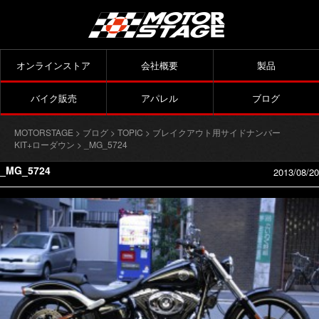
オンラインストア
会社概要
製品
バイク販売
アパレル
ブログ
MOTORSTAGE
>
ブログ
>
TOPIC
>
ブレイクアウト用サイドナンバー
KIT+ローダウン
> _MG_5724
_MG_5724
2013/08/20