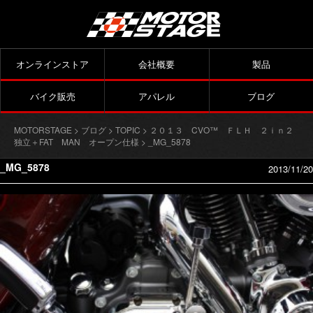
オンラインストア
会社概要
製品
バイク販売
アパレル
ブログ
MOTORSTAGE
>
ブログ
>
TOPIC
>
２０１３ CVO™ ＦＬＨ ２ｉｎ２
独立＋FAT MAN オープン仕様
> _MG_5878
_MG_5878
2013/11/20