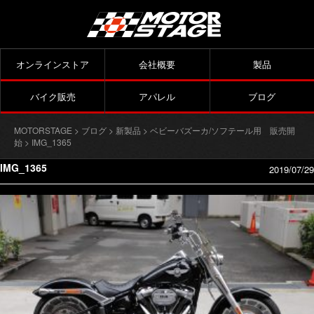
オンラインストア
会社概要
製品
バイク販売
アパレル
ブログ
MOTORSTAGE
>
ブログ
>
新製品
>
ベビーバズーカ/ソフテール用 販売開
始
> IMG_1365
IMG_1365
2019/07/29