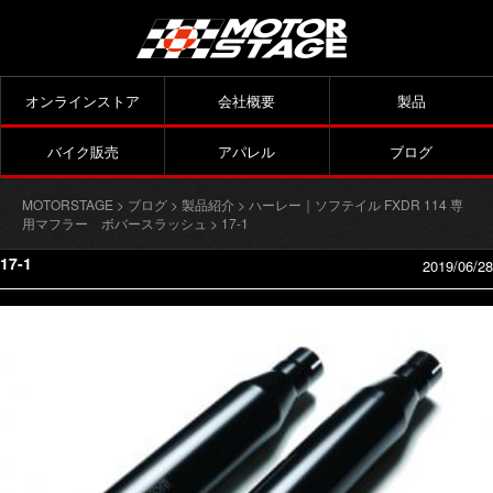
オンラインストア
会社概要
製品
バイク販売
アパレル
ブログ
MOTORSTAGE
>
ブログ
>
製品紹介
>
ハーレー｜ソフテイル FXDR 114 専
用マフラー ボバースラッシュ
> 17-1
17-1
2019/06/28