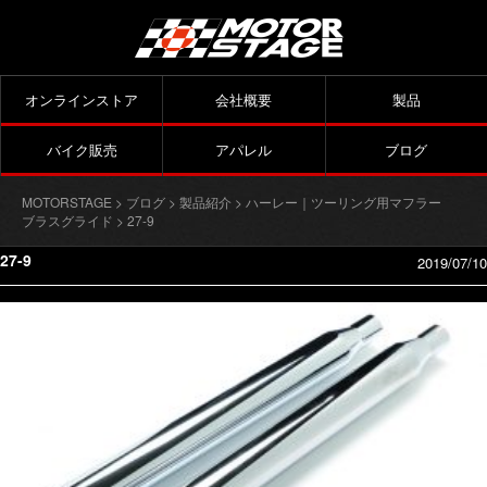
オンラインストア
会社概要
製品
バイク販売
アパレル
ブログ
MOTORSTAGE
>
ブログ
>
製品紹介
>
ハーレー｜ツーリング用マフラー
ブラスグライド
> 27-9
27-9
2019/07/10