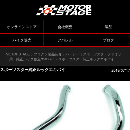
オンラインストア
会社概要
製品
バイク販売
アパレル
ブログ
MOTORSTAGE
>
ブログ
>
製品紹介
>
ハーレー｜スポーツスターファミリ
ー用 純正ルック独立エキパイ
> スポーツスター純正ルックエキパイ
スポーツスター純正ルックエキパイ
2019/07/17