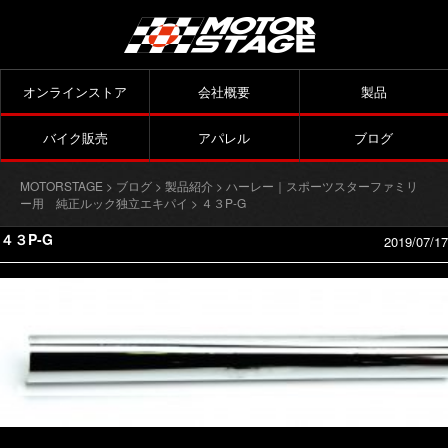
オンラインストア
会社概要
製品
バイク販売
アパレル
ブログ
MOTORSTAGE
>
ブログ
>
製品紹介
>
ハーレー｜スポーツスターファミリ
ー用 純正ルック独立エキパイ
> ４３P-G
４３P-G
2019/07/17