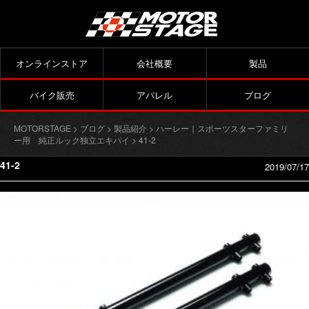
オンラインストア
会社概要
製品
バイク販売
アパレル
ブログ
MOTORSTAGE
>
ブログ
>
製品紹介
>
ハーレー｜スポーツスターファミリ
ー用 純正ルック独立エキパイ
> 41-2
41-2
2019/07/17