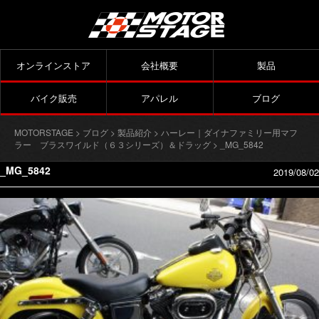
オンラインストア
会社概要
製品
バイク販売
アパレル
ブログ
MOTORSTAGE
>
ブログ
>
製品紹介
>
ハーレー｜ダイナファミリー用マフ
ラー ブラスワイルド（６３シリーズ）＆ドラッグ
> _MG_5842
_MG_5842
2019/08/02