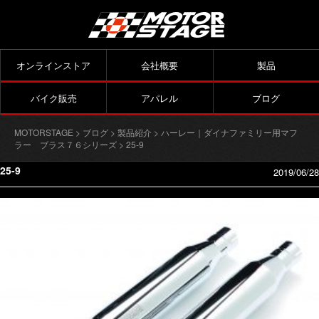
オンラインストア
会社概要
製品
バイク販売
アパレル
ブログ
MOTORSTAGE
>
ブログ
>
製品紹介
>
ハーレー｜ダイナファミリー用マフ
ラー ブラス７６シリーズ
> 25-9
25-9
2019/06/28