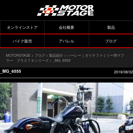
オンラインストア
会社概要
製品
バイク販売
アパレル
ブログ
MOTORSTAGE
>
ブログ
>
製品紹介
>
ハーレー｜ダイナファミリー用マフ
ラー ブラス７６シリーズ
> _MG_6555
_MG_6555
2019/08/02