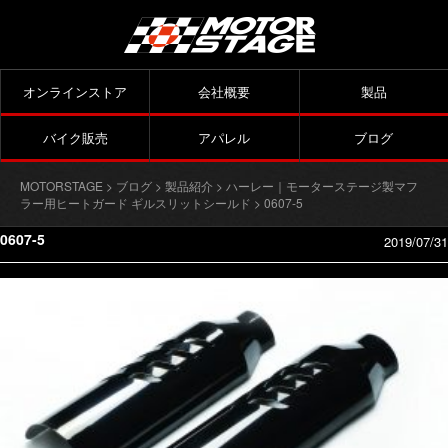
オンラインストア
会社概要
製品
バイク販売
アパレル
ブログ
MOTORSTAGE
>
ブログ
>
製品紹介
>
ハーレー｜モーターステージ製マフ
ラー用ヒートガード ギルスリットシールド
> 0607-5
0607-5
2019/07/31