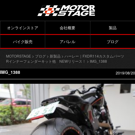
オンラインストア
会社概要
製品
バイク販売
アパレル
ブログ
MOTORSTAGE
>
ブログ
>
新製品
>
ハーレー｜FXDR114カスタムパーツ
Rインナーフェンダーキット他 NEWリリース！
> IMG_1388
IMG_1388
2019/08/20