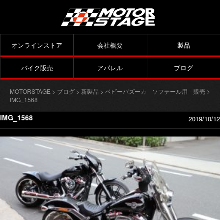
オンラインストア
会社概要
製品
バイク販売
アパレル
ブログ
MOTORSTAGE
>
ブログ
>
新製品
>
ベビーバズーカ ソフテール用 販売
>
IMG_1568
IMG_1568
2019/10/12