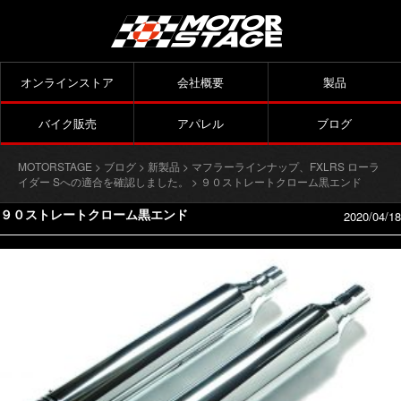
オンラインストア
会社概要
製品
バイク販売
アパレル
ブログ
MOTORSTAGE
>
ブログ
>
新製品
>
マフラーラインナップ、FXLRS ローラ
イダー Sへの適合を確認しました。
> ９０ストレートクローム黒エンド
９０ストレートクローム黒エンド
2020/04/18