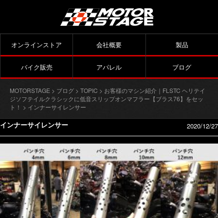
オンラインストア
会社概要
製品
バイク販売
アパレル
ブログ
MOTORSTAGE
>
ブログ
>
TOPIC
>
お客様のマシン紹介｜FLSTC ヘリテイ
ジソフテイルクラシックに低音スリップオンマフラー【ブラス76】をセッ
ト！
> インナーサイレンサー
インナーサイレンサー
2020/12/27