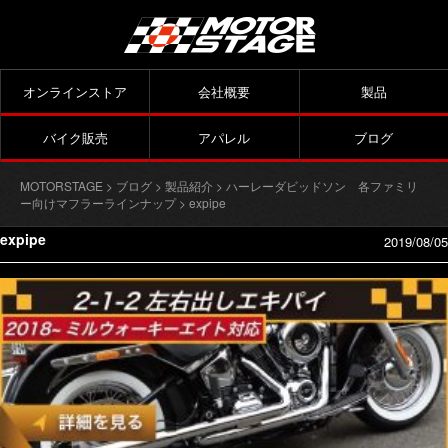
オンラインストア
会社概要
製品
バイク販売
アパレル
ブログ
MOTORSTAGE
>
ブログ
>
製品紹介
>
ハーレーダビッドソン 各ファミリ
ー向けマフラーラインナップ
> expipe
expipe
2019/08/05