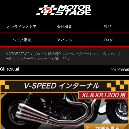
オンラインストア
会社概要
製品
バイク販売
アパレル
ブログ
MOTORSTAGE
>
ブログ
>
製品紹介
>
ハーレーダビッドソン 各ファミリ
ー向けマフラーラインナップ
> Glile,90,ai
Glile,90,ai
2019/08/05