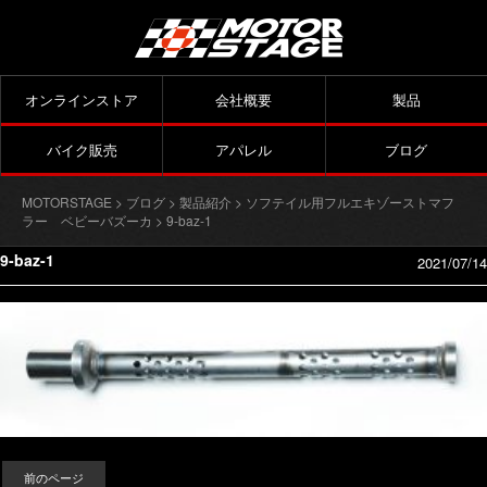
オンラインストア
会社概要
製品
バイク販売
アパレル
ブログ
MOTORSTAGE
>
ブログ
>
製品紹介
>
ソフテイル用フルエキゾーストマフ
ラー ベビーバズーカ
> 9-baz-1
9-baz-1
2021/07/14
前のページ