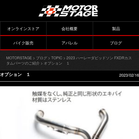
オンラインストア
会社概要
製品
バイク販売
アパレル
ブログ
MOTORSTAGE
>
ブログ
>
TOPIC
>
2023 ハーレーダビッドソン FXDRカス
タムパーツのご紹介
> オプション １
オプション １
2023/02/16