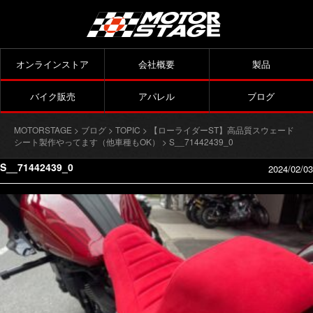
オンラインストア
会社概要
製品
バイク販売
アパレル
ブログ
MOTORSTAGE
>
ブログ
>
TOPIC
>
【ローライダーST】高品質スウェード
シート製作やってます（他車種もOK）
> S__71442439_0
S__71442439_0
2024/02/03