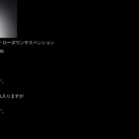
け ローダウンサスペンション
00
す。
れ入りますが
す。