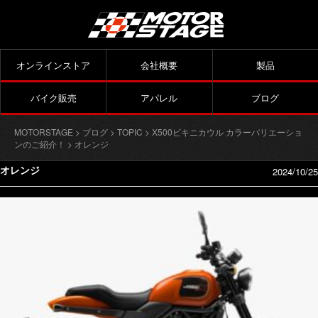
オンラインストア
会社概要
製品
バイク販売
アパレル
ブログ
MOTORSTAGE
>
ブログ
>
TOPIC
>
X500ビキニカウル カラーバリエーショ
ンのご紹介！
> オレンジ
オレンジ
2024/10/25