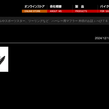
ルやスポーツスター、ツーリングなど ハーレー用マフラー 外径のお話
> べび７６
2024/12/1