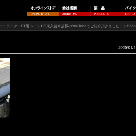
T ローライダーST用 シートHD東久留米店様のYouTubeでご紹介頂きました！
> Snap
2025/01/1