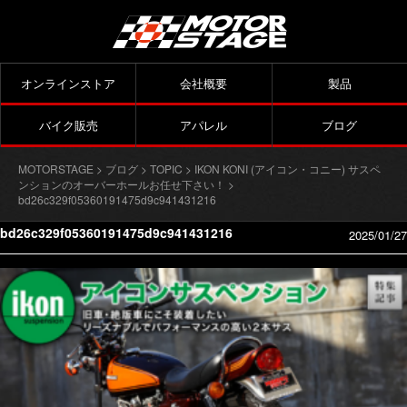
オンラインストア
会社概要
製品
バイク販売
アパレル
ブログ
MOTORSTAGE
>
ブログ
>
TOPIC
>
IKON KONI (アイコン・コニー) サスペ
ンションのオーバーホールお任せ下さい！
>
bd26c329f05360191475d9c941431216
bd26c329f05360191475d9c941431216
2025/01/27