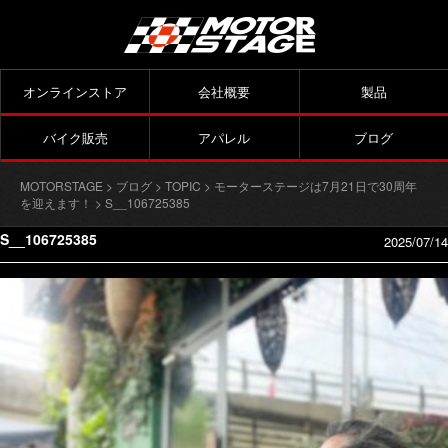
オンラインストア
会社概要
製品
バイク販売
アパレル
ブログ
MOTORSTAGE
>
ブログ
>
TOPIC
>
モーターステージは7月21日で30周年
を迎えます！
> S__106725385
S__106725385
2025/07/14