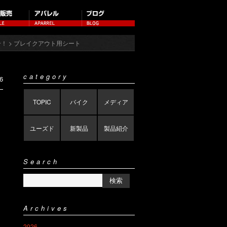
介！
> ブレイクアウト用シート
category
6
TOPIC
バイク
メディア
ユーズド
新製品
製品紹介
Search
Archives
2026