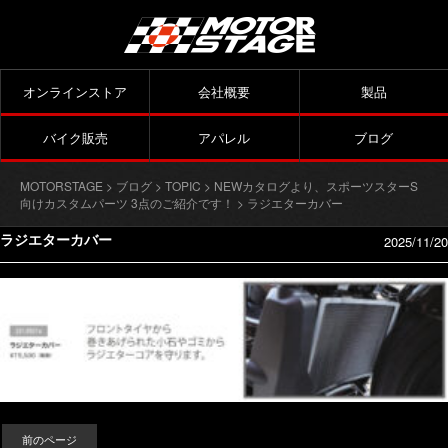
オンラインストア
会社概要
製品
バイク販売
アパレル
ブログ
MOTORSTAGE
>
ブログ
>
TOPIC
>
NEWカタログより、スポーツスターS
向けカスタムパーツ 3点のご紹介です！
> ラジエターカバー
ラジエターカバー
2025/11/20
前のページ