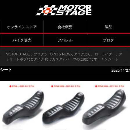
オンラインストア
会社概要
製品
バイク販売
アパレル
ブログ
MOTORSTAGE
>
ブログ
>
TOPIC
>
NEWカタログより、ローライダー、ス
トリートボブなどダイナ 向けカスタムパーツのご紹介です！！
> シート
シート
2025/11/27