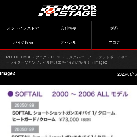
オンラインストア
会社概要
製品
バイク販売
アパレル
ブログ
MOTORSTAGE
>
ブログ
>
TOPIC
>
カスタムパーツ｜ファットボーイやロ
ーライダーなどソフテイル向けエキパイのご紹介！
> image2
image2
2026/01/16