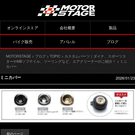
オンラインストア
会社概要
製品
バイク販売
アパレル
ブログ
MOTORSTAGE
>
ブログ
>
TOPIC
>
カスタムパーツ｜ダイナ、スポーツス
ターやM8ソフテイル、ツーリングなど、エアクリーナーのご紹介！
> ミニ
カバー
ミニカバー
2026/01/23
前のページ