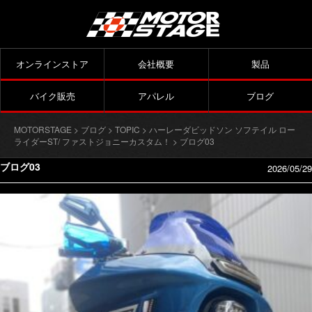
オンラインストア
会社概要
製品
バイク販売
アパレル
ブログ
MOTORSTAGE
>
ブログ
>
TOPIC
>
ハーレーダビッドソン ソフテイル ロー
ライダーST/ ファストジョニーカスタム！
> ブログ03
ブログ03
2026/05/29