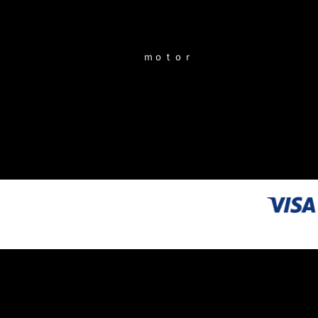
ｍｏｔｏｒ