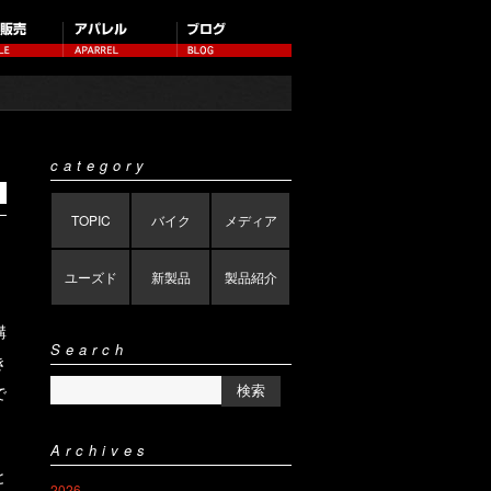
category
TOPIC
バイク
メディア
ユーズド
新製品
製品紹介
構
Search
き
で
Archives
と
2026