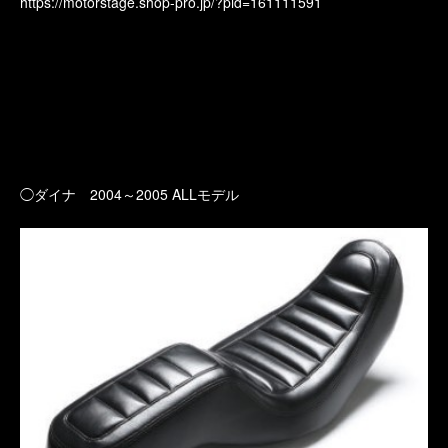
https://motorstage.shop-pro.jp/?pid=161111591
◯ダイナ 2004～2005 ALLモデル